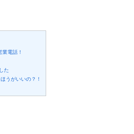
営業電話！
ました
したほうがいいの？！