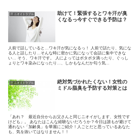
助けて！緊張するとワキ汗が臭
汗 ニオイトラブル
くなるっ今すぐできる予防は？
人前で話していると…ワキ汗が気になるっ！ 人前で話たり、気にな
る人と話したり…そんな時に密かに気になって会話に集中できな
い… そう、ワキ汗です。 人によってはポタポタ滴ったり、ぐっし
ょりとワキ染みになったり…、しかもなんだか匂う気...
絶対気づかれたくない！女性の
汗 ニオイトラブル
ミドル脂臭を予防する対策とは
「あれ？ 最近自分からお父さんと同じニオイがします、女性です
けども」。 あなたはこんな経験ないだろうか？今日は誰もが避けて
通れない「加齢臭」を華麗にご紹介！人ごとだと思っているあなた
も、気を抜いてはなりません！！