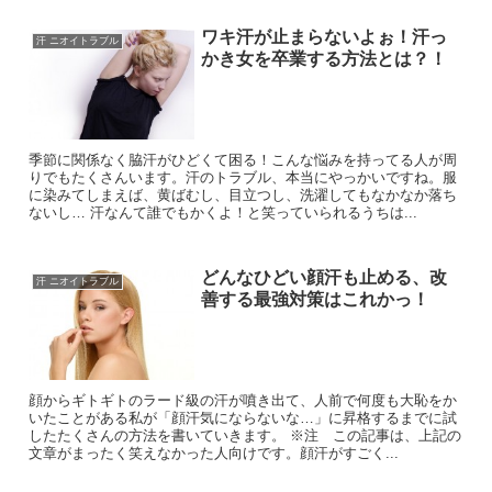
ワキ汗が止まらないよぉ！汗っ
汗 ニオイトラブル
かき女を卒業する方法とは？！
季節に関係なく脇汗がひどくて困る！こんな悩みを持ってる人が周
りでもたくさんいます。汗のトラブル、本当にやっかいですね。服
に染みてしまえば、黄ばむし、目立つし、洗濯してもなかなか落ち
ないし… 汗なんて誰でもかくよ！と笑っていられるうちは...
どんなひどい顔汗も止める、改
汗 ニオイトラブル
善する最強対策はこれかっ！
顔からギトギトのラード級の汗が噴き出て、人前で何度も大恥をか
いたことがある私が「顔汗気にならないな…」に昇格するまでに試
したたくさんの方法を書いていきます。 ※注 この記事は、上記の
文章がまったく笑えなかった人向けです。顔汗がすごく...