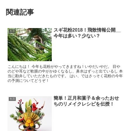
関連記事
スギ花粉2018！飛散情報公開__
生活
今年は多い？少ない？
こんにちは！ 今年も花粉がやってきますね！いやだいやだ。 目や
のどや耳など軟膜の中がかゆくなるし、鼻水はずっと出ているし 本
当に勘弁していただきたものです。 はい、ではさっそく花粉の今年
の予測についてどうぞ！
簡単！正月和菓子＆余ったおせ
生活
ちのリメイクレシピを伝授！