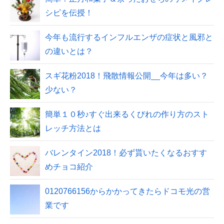
シピを伝授！
今年も流行するインフルエンザの症状と風邪と
の違いとは？
スギ花粉2018！飛散情報公開__今年は多い？
少ない？
簡単１０秒♪すぐ出来るくびれの作り方のスト
レッチ方法とは
バレンタイン2018！必ず貰いたくなるおすす
めチョコ紹介
0120766156からかかってきたらドコモ光の営
業です