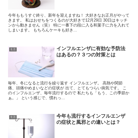
今年ももうすぐ終り、新年を迎えますね！ 大好きなお正月がやって
きます。 私はおせちをつくるのが大好きで12月29日 30日はキッチ
ンから動きません（笑） 特に一番下の段に入る和菓子に力を入れて
しまいます。 もちろんケーキも好き...
インフルエンザに有効な予防法
生活
はあるの？３つの対策とは
毎年、冬になると流行を繰り返す インフルエンザ。 高熱や関節
痛、頭痛やめまいなどの症状が 出て、とてもつらい病気です。 こ
のインフルエンザ、毎年流行するので 私たちも「もう、この季節か
ぁ。」 という感じで、慣れっ...
今年も流行するインフルエンザ
生活
の症状と風邪との違いとは？