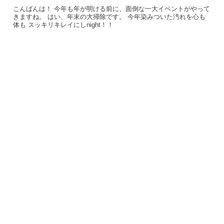
こんばんは！ 今年も年が明ける前に、面倒な一大イベントがやって
きますね。 はい、年末の大掃除です。 今年染みついた汚れを心も
体も スッキリキレイにしnight！！