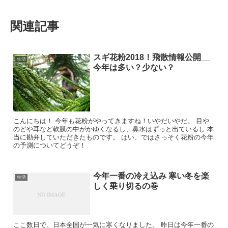
関連記事
スギ花粉2018！飛散情報公開__
生活
今年は多い？少ない？
こんにちは！ 今年も花粉がやってきますね！いやだいやだ。 目や
のどや耳など軟膜の中がかゆくなるし、鼻水はずっと出ているし 本
当に勘弁していただきたものです。 はい、ではさっそく花粉の今年
の予測についてどうぞ！
今年一番の冷え込み 寒い冬を楽
生活
しく乗り切るの巻
ここ数日で、日本全国が一気に寒くなりました。 昨日は今年一番の