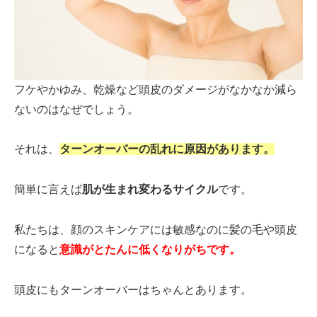
フケやかゆみ、乾燥など頭皮のダメージがなかなか減ら
ないのはなぜでしょう。
それは、
ターンオーバーの乱れに原因があります。
簡単に言えば
肌が生まれ変わるサイクル
です。
私たちは、顔のスキンケアには敏感なのに髪の毛や頭皮
になると
意識がとたんに低くなりがちです。
頭皮にもターンオーバーはちゃんとあります。