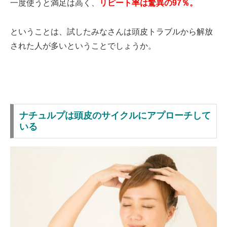
一度使うと満足は高く、
リピート率は驚異の97％。
ということは、試したみなさんは頭皮トラブルから解放
された人が多いということでしょうか。
ナチュルプは頭皮のサイクルにアプローチして
いる