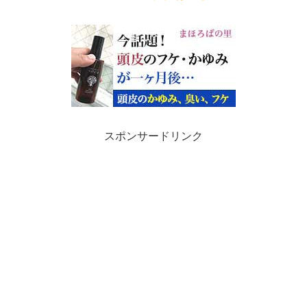
スポンサードリンク