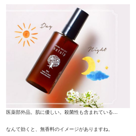
医薬部外品。肌に優しい。殺菌性も含まれている…
なんて効くと、無香料のイメージがありますね。