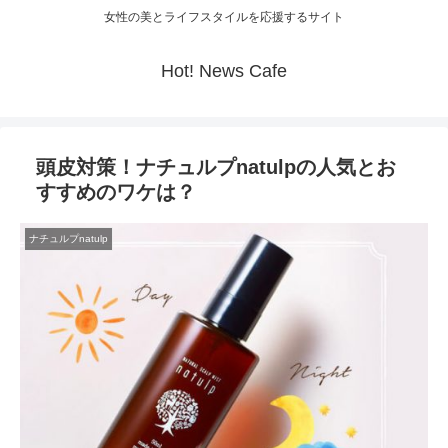
女性の美とライフスタイルを応援するサイト
Hot! News Cafe
頭皮対策！ナチュルプnatulpの人気とお
すすめのワケは？
ナチュルプnatulp