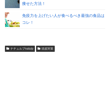
痩せた方法！
免疫力を上げたい人が食べるべき最強の食品は
コレ！
ナチュルプnatulp
頭皮対策