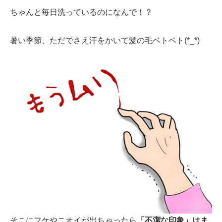
ちゃんと毎日洗っているのになんで！？
暑い季節、ただでさえ汗をかいて髪の毛ベトベト(*_*)
そこにフケやニオイが出ちゃったら
「不潔な印象」はま