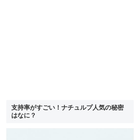
支持率がすごい！ナチュルプ人気の秘密
はなに？