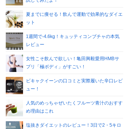
試してみたよ！
夏までに痩せる！飲んで運動で効果的なダイエ
ット
1週間で-4.6kg！キュッティコンブチャの本気
レビュー
女性こそ飲んで欲しい！亀田興毅愛用HMBサ
プリ「極ボディ」がすごい！
ビキャクイーンの口コミと実際履いた辛口レビ
ュー！
人気のめっちゃぜいたくフルーツ青汁のおすす
め理由はこれ
塩抜きダイエットのレビュー！3日で2・5キロ