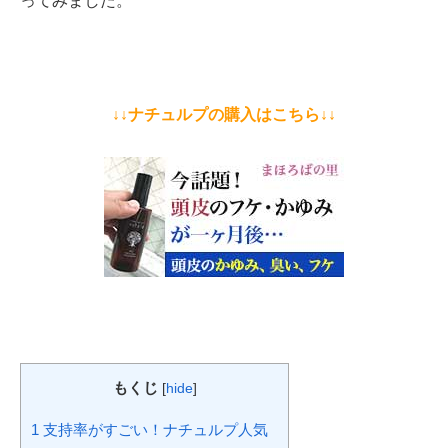
ってみました。
↓↓ナチュルプの購入はこちら↓↓
もくじ
[
hide
]
1
支持率がすごい！ナチュルプ人気