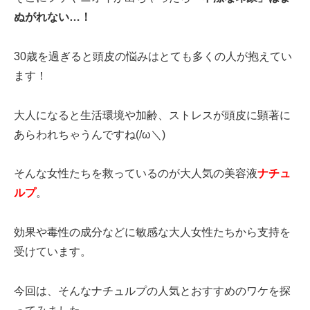
ぬがれない…！
30歳を過ぎると頭皮の悩みはとても多くの人が抱えてい
ます！
大人になると生活環境や加齢、ストレスが頭皮に顕著に
あらわれちゃうんですね(/ω＼)
そんな女性たちを救っているのが大人気の美容液
ナチュ
ルプ
。
効果や毒性の成分などに敏感な大人女性たちから支持を
受けています。
今回は、そんなナチュルプの人気とおすすめのワケを探