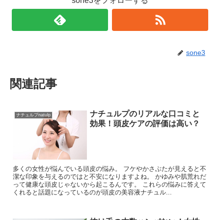
sone3をフォローする
sone3
関連記事
ナチュルプのリアルな口コミと
ナチュルプnatulp
効果！頭皮ケアの評価は高い？
多くの女性が悩んでいる頭皮の悩み。 フケやかさぶたが見えると不
潔な印象を与えるのではと不安になりますよね。 かゆみや肌荒れだ
って健康な頭皮じゃないから起こるんです。 これらの悩みに答えて
くれると話題になっているのが頭皮の美容液ナチュル...