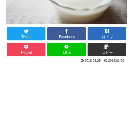
Twitter
Facebook
はてブ
Pocket
LINE
コピー
2018.03.25
2018.02.03