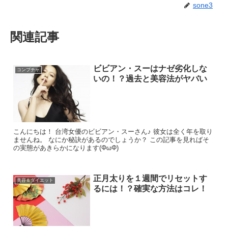
sone3
関連記事
ビビアン・スーはナゼ劣化しな
コンブチャ
いの！？過去と美容法がヤバい
こんにちは！ 台湾女優のビビアン・スーさん♪ 彼女は全く年を取り
ませんね。 なにか秘訣があるのでしょうか？ この記事を見ればそ
の実態があきらかになります(ΦωΦ)
正月太りを１週間でリセットす
美容＆ダイエット
るには！？確実な方法はコレ！