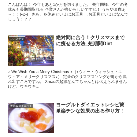
こんばんは！ 今年もあと1か月を切りました。 去年同様、今年の冬
休みも長期間取れる 企業さんが多いらしいですね！ うらやま鹿ぁ
～！！(-ω-) さあ、冬休みといえばお正月 →お正月といえばなんで
しょう！？？
絶対間に合う！クリスマスまで
コンブチャ
に痩せる方法_短期間Diet
♪ We Wish You a Merry Christmas ♪（♪ウィー・ウィッシュ・ユ
ウ・ア・メリークリスマス♪） 定番のクリスマスソングが町から流
れ出すころですね。 Xmasの起源なんてちゃんとは伝えられません
けど、ウキウキ...
ヨーグルトダイエットレシピ簡
美容＆ダイエット
単楽チンな効果の出る作り方！