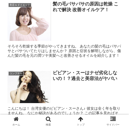
髪の毛パサパサの原因は乾燥 こ
美容＆ダイエット
れで解決 改善オイルケア！
そろそろ乾燥する季節がやってきますね。 あなたの髪の毛はパサパ
サとパサついてたりはしませんか？ 原因と症状を解明しながら、傷
んだ髪の毛を元の潤ツヤ美髪へと改善させるオイルを紹介します！
ビビアン・スーはナゼ劣化しな
コンブチャ
いの！？過去と美容法がヤバい
こんにちは！ 台湾女優のビビアン・スーさん♪ 彼女は全く年を取り
ませんね。 なにか秘訣があるのでしょうか？ この記事を見ればそ
の実態があきらかになります(ΦωΦ)
ホーム
検索
トップ
サイドバー