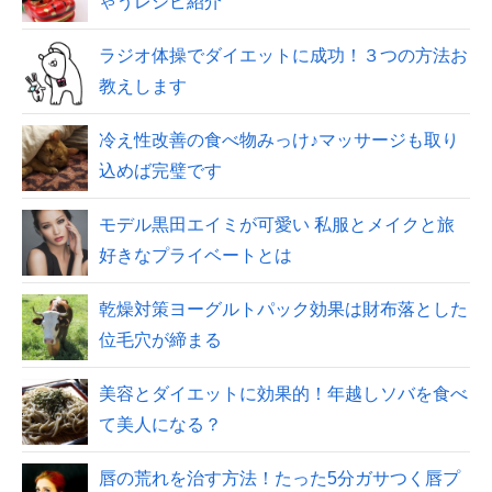
ゃうレシピ紹介
ラジオ体操でダイエットに成功！３つの方法お
教えします
冷え性改善の食べ物みっけ♪マッサージも取り
込めば完璧です
モデル黒田エイミが可愛い 私服とメイクと旅
好きなプライベートとは
乾燥対策ヨーグルトパック効果は財布落とした
位毛穴が締まる
美容とダイエットに効果的！年越しソバを食べ
て美人になる？
唇の荒れを治す方法！たった5分ガサつく唇プ