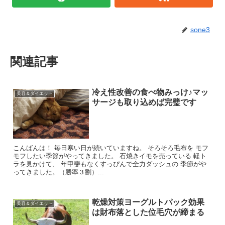
sone3
関連記事
冷え性改善の食べ物みっけ♪マッ
美容＆ダイエット
サージも取り込めば完璧です
こんばんは！ 毎日寒い日が続いていますね。 そろそろ毛布を モフ
モフしたい季節がやってきました。 石焼きイモを売っている 軽ト
ラを見かけて、 年甲斐もなくすっぴんで全力ダッシュの 季節がや
ってきました。（勝率３割）...
乾燥対策ヨーグルトパック効果
美容＆ダイエット
は財布落とした位毛穴が締まる