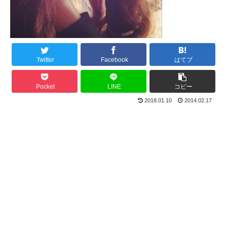
Twitter
Facebook
はてブ
Pocket
LINE
コピー
2018.01.10
2014.02.17