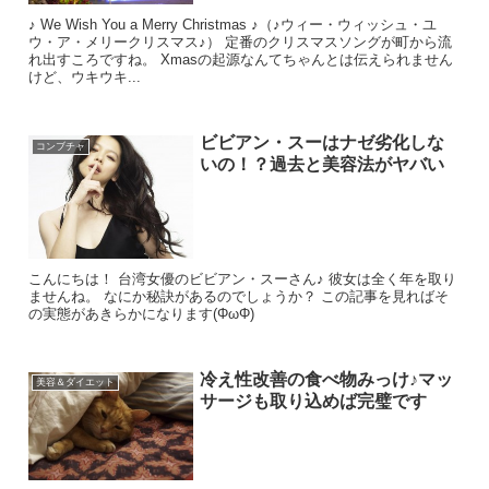
♪ We Wish You a Merry Christmas ♪（♪ウィー・ウィッシュ・ユ
ウ・ア・メリークリスマス♪） 定番のクリスマスソングが町から流
れ出すころですね。 Xmasの起源なんてちゃんとは伝えられません
けど、ウキウキ...
ビビアン・スーはナゼ劣化しな
コンブチャ
いの！？過去と美容法がヤバい
こんにちは！ 台湾女優のビビアン・スーさん♪ 彼女は全く年を取り
ませんね。 なにか秘訣があるのでしょうか？ この記事を見ればそ
の実態があきらかになります(ΦωΦ)
冷え性改善の食べ物みっけ♪マッ
美容＆ダイエット
サージも取り込めば完璧です