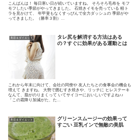
こんばんは！ 毎日寒い日が続いていますね。 そろそろ毛布を モフ
モフしたい季節がやってきました。 石焼きイモを売っている 軽ト
ラを見かけて、 年甲斐もなくすっぴんで全力ダッシュの 季節がや
ってきました。（勝率３割）...
タレ尻を解消する方法はある
美容＆ダイエット
の？すぐに効果がある運動とは
これから年末に向けて、会社の同僚や 友人たちとの食事会の機会も
増えて きますね。 大勢で囲むすき焼きや、リッチに ヒレステーキ
なんて、脂がのりまくって いてサイコーにおいしいですよね♪♪
「この霜降り加減がた、た...
グリーンスムージーの効果って
美容＆ダイエット
すごい 豆乳インで無敵の美肌