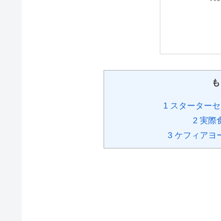
も
1
スターターセ
2
実際
3
ケフィアヨ