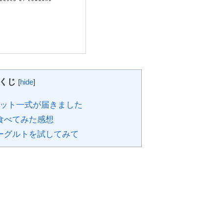
くじ
[
hide
]
ット一式が届きました
食べてみた感想
ーグルトを試してみて