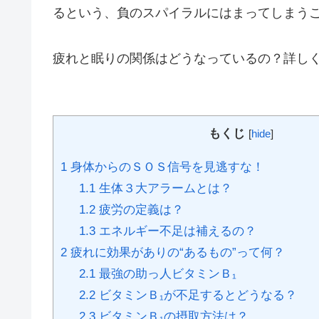
るという、負のスパイラルにはまってしまう
疲れと眠りの関係はどうなっているの？詳し
もくじ
[
hide
]
1
身体からのＳＯＳ信号を見逃すな！
1.1
生体３大アラームとは？
1.2
疲労の定義は？
1.3
エネルギー不足は補えるの？
2
疲れに効果がありの“あるもの”って何？
2.1
最強の助っ人ビタミンＢ₁
2.2
ビタミンＢ₁が不足するとどうなる？
2.3
ビタミンＢ₁の摂取方法は？