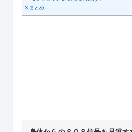
3
まとめ
身体からのＳＯＳ信号を見逃す