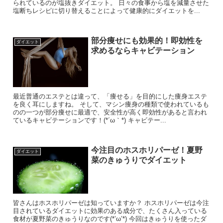
られているのが塩抜きダイエット。 日々の食事から塩を減量させた
塩断ちレシピに切り替えることによって健康的にダイエットを...
部分痩せにも効果的！即効性を
ダイエット
求めるならキャビテーション
最近普通のエステとは違って、「痩せる」を目的にした痩身エステ
を良く耳にしますね。 そして、マシン痩身の種類で使われているも
のの一つが部分痩せに最適で、安全性が高く即効性があると言われ
ているキャビテーションです！(*´ω｀*) キャビテー...
今注目のホスホリパーゼ！夏野
ダイエット
菜のきゅうりでダイエット
皆さんはホスホリパーゼは知っていますか？ ホスホリパーゼは今注
目されているダイエットに効果のある成分で、たくさん入っている
食材が夏野菜のきゅうりなのです(*’ω’*) 今回はきゅうりを使ったダ