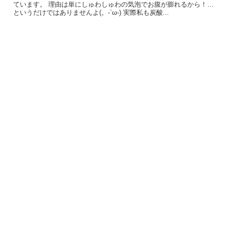
ています。 理由は単にしゅわしゅわの気泡でお腹が膨れるから！…
というだけではありませんよ(。-`ω-) 実際私も炭酸...