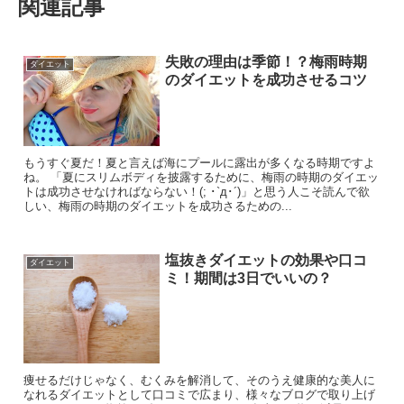
関連記事
失敗の理由は季節！？梅雨時期
ダイエット
のダイエットを成功させるコツ
もうすぐ夏だ！夏と言えば海にプールに露出が多くなる時期ですよ
ね。 「夏にスリムボディを披露するために、梅雨の時期のダイエッ
トは成功させなければならない！(; ･`д･´)」と思う人こそ読んで欲
しい、梅雨の時期のダイエットを成功さるための...
塩抜きダイエットの効果や口コ
ダイエット
ミ！期間は3日でいいの？
痩せるだけじゃなく、むくみを解消して、そのうえ健康的な美人に
なれるダイエットとして口コミで広まり、様々なブログで取り上げ